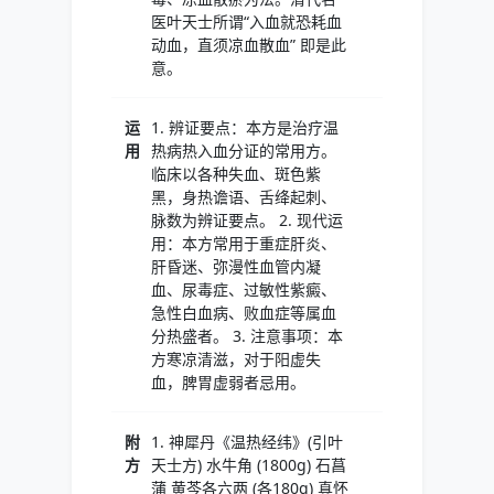
医叶天士所谓“入血就恐耗血
动血，直须凉血散血” 即是此
意。
运
1. 辨证要点：本方是治疗温
用
热病热入血分证的常用方。
临床以各种失血、斑色紫
黑，身热谵语、舌绛起刺、
脉数为辨证要点。 2. 现代运
用：本方常用于重症肝炎、
肝昏迷、弥漫性血管内凝
血、尿毒症、过敏性紫癜、
急性白血病、败血症等属血
分热盛者。 3. 注意事项：本
方寒凉清滋，对于阳虚失
血，脾胃虚弱者忌用。
附
1. 神犀丹《温热经纬》(引叶
方
天士方) 水牛角 (1800g) 石菖
蒲 黄芩各六两 (各180g) 真怀