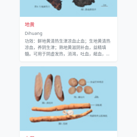
地黄
Dihuang
功效：鲜地黄清热生津凉血止血；生地黄清热
凉血，养阴生津；熟地黄滋阴补血，益精填
髓。可用于阴虚发热，消渴，吐血，衄血，血
崩，月经不调，胎动不安，阴伤便秘等症。