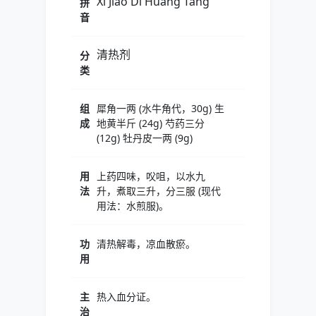
Xi Jiao Di Huang Tang
拼
音
清热剂
分
类
组
犀角一两 (水牛角代，30g) 生
成
地黄半斤 (24g) 芍药三分
(12g) 牡丹皮一两 (9g)
用
上药四味，㕮咀，以水九
法
升，煮取三升，分三服 (现代
用法：水煎服)。
功
清热解毒，凉血散瘀。
用
主
热入血分证。
治