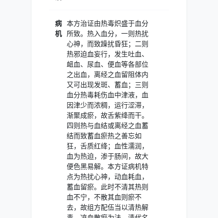
病
本方治证由热毒炽盛于血分
机
所致。热入血分，一则热扰
心神，而致躁扰昏狂；二则
热邪迫血妄行，发生吐血、
衄血、尿血、便血等各部位
之出血，离经之血留阻体内
又可出现发斑、蓄血；三则
血分热毒耗伤血中津液，血
因津少而浓稠，运行涩滞，
渐聚成瘀，故舌紫绛而干。
四则热与血结或离经之血蓄
结而致蓄血瘀热之善忘如
狂，舌质红绛；血性濡润，
血为热迫，渗于肠间，故大
便色黑易解。本方证病机特
点为热扰心神，动血耗血，
蓄血留瘀。此时不清其热则
血不宁，不散其血则瘀不
去，故组方配伍当以清热解
毒、凉血散瘀为法。清代名