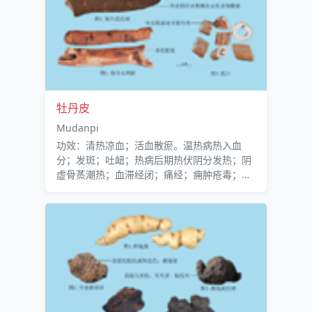
牡丹皮
Mudanpi
功效：清热凉血；活血散瘀。温热病热入血
分；发斑；吐衄；热病后期热伏阴分发热；阴
虚骨蒸潮热；血滞经闭；痛经；痈肿疮毒；跌
扑伤痛；风湿热痹。