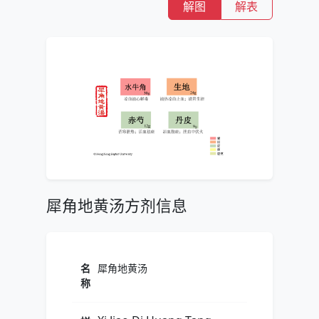
解图
解表
犀角地黄汤方剂信息
名
犀角地黄汤
称