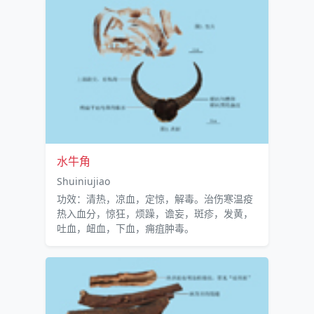
水牛角
Shuiniujiao
功效：清热，凉血，定惊，解毒。治伤寒温疫
热入血分，惊狂，烦躁，谵妄，斑疹，发黄，
吐血，衄血，下血，痈疽肿毒。