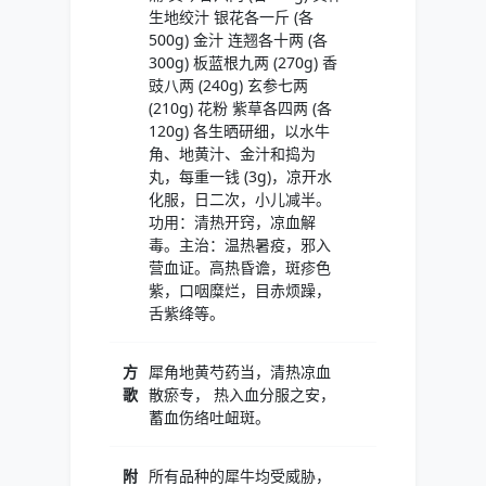
生地绞汁 银花各一斤 (各
500g) 金汁 连翘各十两 (各
300g) 板蓝根九两 (270g) 香
豉八两 (240g) 玄参七两
(210g) 花粉 紫草各四两 (各
120g) 各生晒研细，以水牛
角、地黄汁、金汁和捣为
丸，每重一钱 (3g)，凉开水
化服，日二次，小儿减半。
功用：清热开窍，凉血解
毒。主治：温热暑疫，邪入
营血证。高热昏谵，斑疹色
紫，口咽糜烂，目赤烦躁，
舌紫绛等。
方
犀角地黄芍药当，清热凉血
歌
散瘀专， 热入血分服之安，
蓄血伤络吐衄斑。
附
所有品种的犀牛均受威胁，