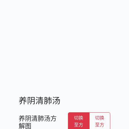
养阴清肺汤
养阴清肺汤方
切换
切换
解图
至方
至方