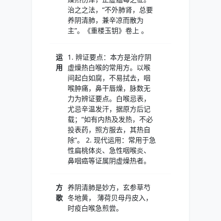
治之之法，“不外肺肾，总要
养阴清肺，兼辛凉而散为
主”。《重楼玉钥》卷上 。
运
1. 辨证要点：本方是治疗阴
用
虚燥热白喉的常用方。以喉
间起白如腐，不易拭去，咽
喉肿痛，鼻干唇燥，脉数无
力为辨证要点。白喉忌表，
尤忌辛温发汗，据原方后记
载；“如有内热及发热，不必
投表药，照方服去，其热自
除”。 2. 现代运用：常用于急
性扁桃体炎、急性咽喉炎、
鼻咽癌等证属阴虚燥热者。
方
养阴清肺是妙方，玄参草芍
歌
冬地黄， 薄荷贝母丹皮入，
时疫白喉急煎尝。