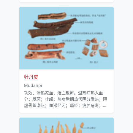
疬、白喉、痈肿疮毒。
牡丹皮
Mudanpi
功效：清热凉血；活血散瘀。温热病热入血
分；发斑；吐衄；热病后期热伏阴分发热；阴
虚骨蒸潮热；血滞经闭；痛经；痈肿疮毒；跌
扑伤痛；风湿热痹。