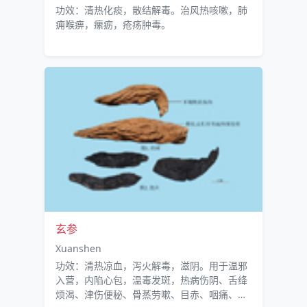
功效：清热化痰，散结解毒。治风热咳嗽，肺
痈喉痹，瘰疬，疮疡肿毒。
玄参
Xuanshen
功效：清热凉血，泻火解毒，滋阴。用于温邪
入营，内陷心包，温毒发斑，热病伤阴、舌绛
烦渴、津伤便秘、骨蒸劳嗽、目赤、咽痛、瘰