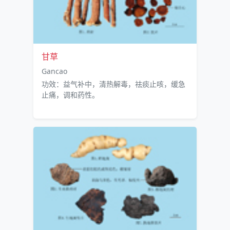
甘草
Gancao
功效：益气补中，清热解毒，祛痰止咳，缓急
止痛，调和药性。