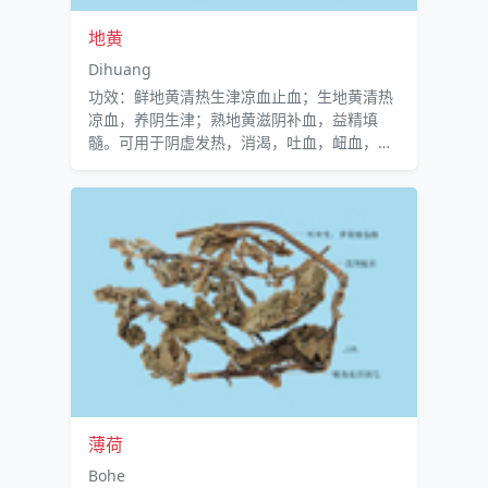
地黄
Dihuang
功效：鲜地黄清热生津凉血止血；生地黄清热
凉血，养阴生津；熟地黄滋阴补血，益精填
髓。可用于阴虚发热，消渴，吐血，衄血，血
崩，月经不调，胎动不安，阴伤便秘等症。
薄荷
Bohe