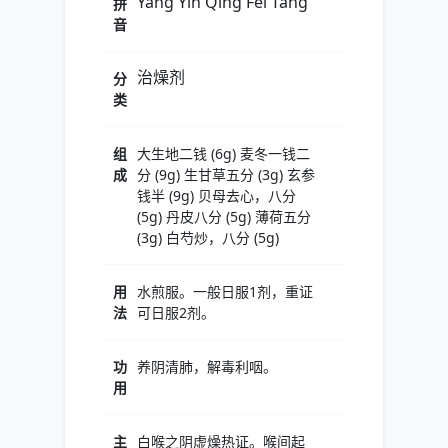
Yang Yin Qing Fei Tang
拼
音
治燥剂
分
类
组
大生地二钱 (6g) 麦冬一钱二
成
分 (9g) 生甘草五分 (3g) 玄参
钱半 (9g) 贝母去心，八分
(5g) 丹皮八分 (5g) 薄荷五分
(3g) 白芍炒，八分 (5g)
用
水煎服。一般日服1剂，重证
法
可日服2剂。
功
养阴清肺，解毒利咽。
用
主
白喉之阴虚燥热证。喉间起