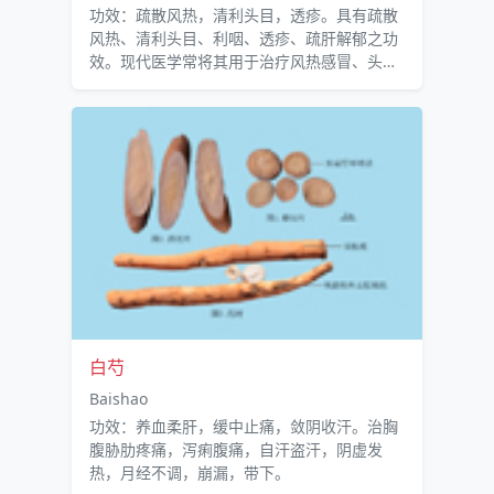
功效：疏散风热，清利头目，透疹。具有疏散
风热、清利头目、利咽、透疹、疏肝解郁之功
效。现代医学常将其用于治疗风热感冒、头
痛、咽喉痛、口舌生疮、风疹、麻疹、胸腹胀
闷和抗早孕等。另外，薄荷还具有消炎止痛作
用。
白芍
Baishao
功效：养血柔肝，缓中止痛，敛阴收汗。治胸
腹胁肋疼痛，泻痢腹痛，自汗盗汗，阴虚发
热，月经不调，崩漏，带下。