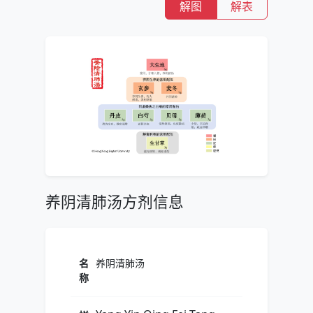
解图
解表
养阴清肺汤方剂信息
名
养阴清肺汤
称