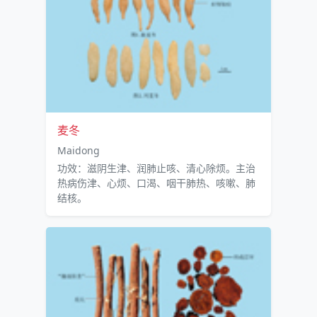
麦冬
Maidong
功效：滋阴生津、润肺止咳、清心除烦。主治
热病伤津、心烦、口渴、咽干肺热、咳嗽、肺
结核。