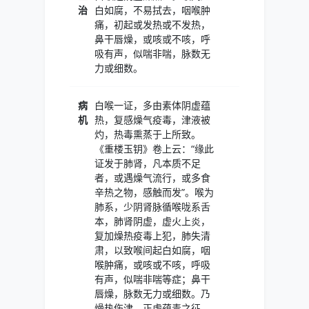
治
白如腐，不易拭去，咽喉肿
痛，初起或发热或不发热，
鼻干唇燥，或咳或不咳，呼
吸有声，似喘非喘，脉数无
力或细数。
病
白喉一证，多由素体阴虚蕴
机
热，复感燥气疫毒，津液被
灼，热毒熏蒸于上所致。
《重楼玉钥》卷上云：“缘此
证发于肺肾，凡本质不足
者，或遇燥气流行，或多食
辛热之物，感触而发”。喉为
肺系，少阴肾脉循喉咙系舌
本，肺肾阴虚，虚火上炎，
复加燥热疫毒上犯，肺失清
肃，以致喉间起白如腐，咽
喉肿痛，或咳或不咳，呼吸
有声，似喘非喘等症；鼻干
唇燥，脉数无力或细数。乃
燥热伤津，正虚蕴毒之征。