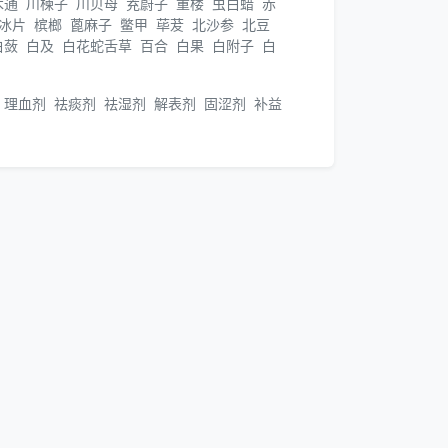
木通
川楝子
川贝母
茺蔚子
重楼
虫白蜡
赤
冰片
槟榔
蓖麻子
鳖甲
荜茇
北沙参
北豆
白蔹
白及
白花蛇舌草
百合
白果
白附子
白
理血剂
祛痰剂
祛湿剂
解表剂
固涩剂
补益