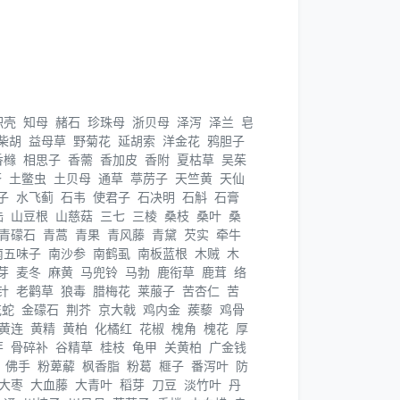
枳壳
知母
赭石
珍珠母
浙贝母
泽泻
泽兰
皂
柴胡
益母草
野菊花
延胡索
洋金花
鸦胆子
香橼
相思子
香薷
香加皮
香附
夏枯草
吴茱
苓
土鳖虫
土贝母
通草
葶苈子
天竺黄
天仙
子
水飞蓟
石韦
使君子
石决明
石斛
石膏
陆
山豆根
山慈菇
三七
三棱
桑枝
桑叶
桑
青礞石
青蒿
青果
青风藤
青黛
芡实
牵牛
南五味子
南沙参
南鹤虱
南板蓝根
木贼
木
芽
麦冬
麻黄
马兜铃
马勃
鹿衔草
鹿茸
络
针
老鹳草
狼毒
腊梅花
莱菔子
苦杏仁
苦
花蛇
金礞石
荆芥
京大戟
鸡内金
蒺藜
鸡骨
黄连
黄精
黄柏
化橘红
花椒
槐角
槐花
厚
芽
骨碎补
谷精草
桂枝
龟甲
关黄柏
广金钱
佛手
粉萆薢
枫香脂
粉葛
榧子
番泻叶
防
大枣
大血藤
大青叶
稻芽
刀豆
淡竹叶
丹