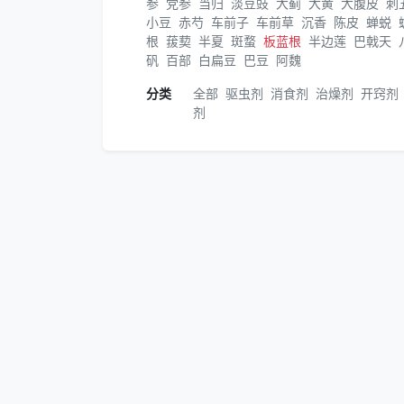
参
党参
当归
淡豆豉
大蓟
大黄
大腹皮
刺
小豆
赤芍
车前子
车前草
沉香
陈皮
蝉蜕
根
菝葜
半夏
斑蝥
板蓝根
半边莲
巴戟天
矾
百部
白扁豆
巴豆
阿魏
分类
全部
驱虫剂
消食剂
治燥剂
开窍剂
剂