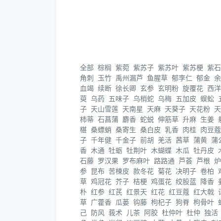
全部
棕榈
紫菀
紫苏子
紫苏叶
紫苏梗
紫石
角刺
玉竹
禹州漏芦
鱼腥草
郁李仁
郁金
余
血竭
续断
徐长卿
玄参
玄明粉
旋覆花
西洋
萸
乌药
五味子
乌梢蛇
乌梅
五加皮
蜈蚣
子
天山雪莲
天南星
天麻
天葵子
天花粉
天
柿蒂
石菖蒲
麝香
蛇蜕
伸筋草
升麻
生姜
椹
桑螵蛸
桑寄生
桑白皮
乳香
肉桂
肉豆蔻
子
千年健
千金子
前胡
羌活
茜草
蒲黄
蒲
香
木通
牡蛎
牡荆叶
木蝴蝶
木瓜
牡丹皮
石藤
罗汉果
罗布麻叶
路路通
芦荟
芦根
炉
参
昆布
苦楝皮
款冬花
菊花
决明子
卷柏
草
鸡冠花
芥子
桔梗
鸡蛋花
绞股蓝
降香
朴
红参
红芪
红景天
红花
红豆蔻
红大戟
草
广藿香
瓜蒌
钩藤
枸杞子
狗脊
枸骨叶
己
防风
莪术
儿茶
阿胶
杜仲叶
杜仲
独活