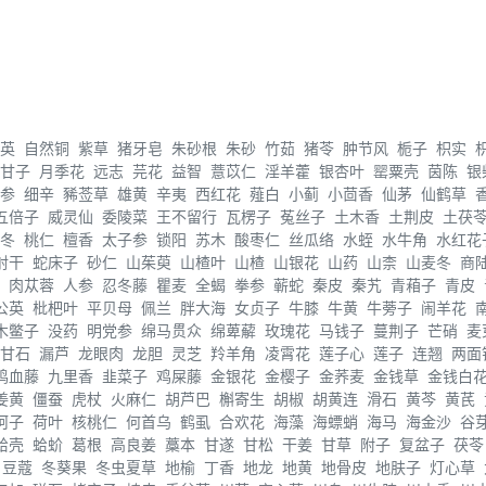
英
自然铜
紫草
猪牙皂
朱砂根
朱砂
竹茹
猪苓
肿节风
栀子
枳实
甘子
月季花
远志
芫花
益智
薏苡仁
淫羊藿
银杏叶
罂粟壳
茵陈
银
参
细辛
豨莶草
雄黄
辛夷
西红花
薤白
小蓟
小茴香
仙茅
仙鹤草
五倍子
威灵仙
委陵菜
王不留行
瓦楞子
菟丝子
土木香
土荆皮
土茯
冬
桃仁
檀香
太子参
锁阳
苏木
酸枣仁
丝瓜络
水蛭
水牛角
水红花
射干
蛇床子
砂仁
山茱萸
山楂叶
山楂
山银花
山药
山柰
山麦冬
商
肉苁蓉
人参
忍冬藤
瞿麦
全蝎
拳参
蕲蛇
秦皮
秦艽
青葙子
青皮
公英
枇杷叶
平贝母
佩兰
胖大海
女贞子
牛膝
牛黄
牛蒡子
闹羊花
木鳖子
没药
明党参
绵马贯众
绵萆薢
玫瑰花
马钱子
蔓荆子
芒硝
麦
甘石
漏芦
龙眼肉
龙胆
灵芝
羚羊角
凌霄花
莲子心
莲子
连翘
两面
鸡血藤
九里香
韭菜子
鸡屎藤
金银花
金樱子
金荞麦
金钱草
金钱白
姜黄
僵蚕
虎杖
火麻仁
胡芦巴
槲寄生
胡椒
胡黄连
滑石
黄芩
黄芪
诃子
荷叶
核桃仁
何首乌
鹤虱
合欢花
海藻
海螵蛸
海马
海金沙
谷
蛤壳
蛤蚧
葛根
高良姜
藁本
甘遂
甘松
干姜
甘草
附子
复盆子
茯苓
豆蔻
冬葵果
冬虫夏草
地榆
丁香
地龙
地黄
地骨皮
地肤子
灯心草