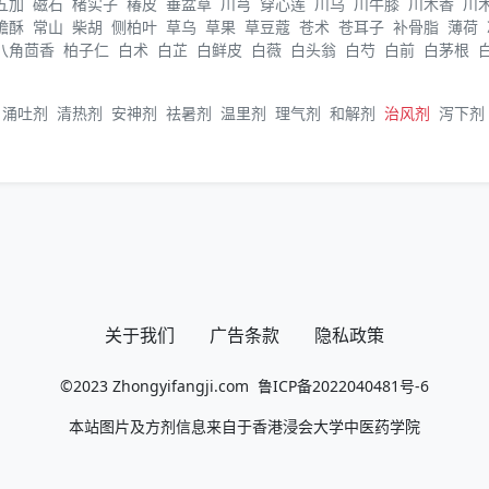
五加
磁石
楮实子
椿皮
垂盆草
川芎
穿心莲
川乌
川牛膝
川木香
川
蟾酥
常山
柴胡
侧柏叶
草乌
草果
草豆蔻
苍术
苍耳子
补骨脂
薄荷
八角茴香
柏子仁
白术
白芷
白鲜皮
白薇
白头翁
白芍
白前
白茅根
涌吐剂
清热剂
安神剂
祛暑剂
温里剂
理气剂
和解剂
治风剂
泻下剂
关于我们
广告条款
隐私政策
©2023
Zhongyifangji.com
鲁ICP备2022040481号-6
本站图片及方剂信息来自于香港浸会大学中医药学院