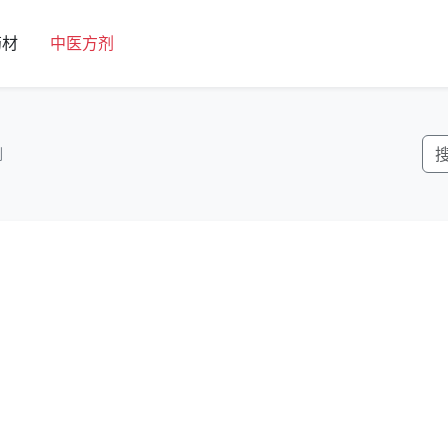
药材
中医方剂
剂