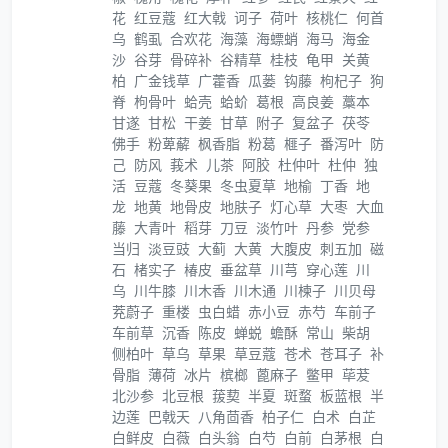
花
红豆蔻
红大戟
诃子
荷叶
核桃仁
何首
乌
鹤虱
合欢花
海藻
海螵蛸
海马
海金
沙
谷芽
骨碎补
谷精草
桂枝
龟甲
关黄
柏
广金钱草
广藿香
瓜蒌
钩藤
枸杞子
狗
脊
枸骨叶
蛤壳
蛤蚧
葛根
高良姜
藁本
甘遂
甘松
干姜
甘草
附子
复盆子
茯苓
佛手
粉萆薢
枫香脂
粉葛
榧子
番泻叶
防
己
防风
莪术
儿茶
阿胶
杜仲叶
杜仲
独
活
豆蔻
冬葵果
冬虫夏草
地榆
丁香
地
龙
地黄
地骨皮
地肤子
灯心草
大枣
大血
藤
大青叶
稻芽
刀豆
淡竹叶
丹参
党参
当归
淡豆豉
大蓟
大黄
大腹皮
刺五加
磁
石
楮实子
椿皮
垂盆草
川芎
穿心莲
川
乌
川牛膝
川木香
川木通
川楝子
川贝母
茺蔚子
重楼
虫白蜡
赤小豆
赤芍
车前子
车前草
沉香
陈皮
蝉蜕
蟾酥
常山
柴胡
侧柏叶
草乌
草果
草豆蔻
苍术
苍耳子
补
骨脂
薄荷
冰片
槟榔
蓖麻子
鳖甲
荜茇
北沙参
北豆根
菝葜
半夏
斑蝥
板蓝根
半
边莲
巴戟天
八角茴香
柏子仁
白术
白芷
白鲜皮
白薇
白头翁
白芍
白前
白茅根
白