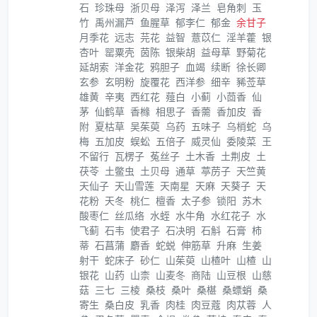
石
珍珠母
浙贝母
泽泻
泽兰
皂角刺
玉
竹
禹州漏芦
鱼腥草
郁李仁
郁金
余甘子
月季花
远志
芫花
益智
薏苡仁
淫羊藿
银
杏叶
罂粟壳
茵陈
银柴胡
益母草
野菊花
延胡索
洋金花
鸦胆子
血竭
续断
徐长卿
玄参
玄明粉
旋覆花
西洋参
细辛
豨莶草
雄黄
辛夷
西红花
薤白
小蓟
小茴香
仙
茅
仙鹤草
香橼
相思子
香薷
香加皮
香
附
夏枯草
吴茱萸
乌药
五味子
乌梢蛇
乌
梅
五加皮
蜈蚣
五倍子
威灵仙
委陵菜
王
不留行
瓦楞子
菟丝子
土木香
土荆皮
土
茯苓
土鳖虫
土贝母
通草
葶苈子
天竺黄
天仙子
天山雪莲
天南星
天麻
天葵子
天
花粉
天冬
桃仁
檀香
太子参
锁阳
苏木
酸枣仁
丝瓜络
水蛭
水牛角
水红花子
水
飞蓟
石韦
使君子
石决明
石斛
石膏
柿
蒂
石菖蒲
麝香
蛇蜕
伸筋草
升麻
生姜
射干
蛇床子
砂仁
山茱萸
山楂叶
山楂
山
银花
山药
山柰
山麦冬
商陆
山豆根
山慈
菇
三七
三棱
桑枝
桑叶
桑椹
桑螵蛸
桑
寄生
桑白皮
乳香
肉桂
肉豆蔻
肉苁蓉
人