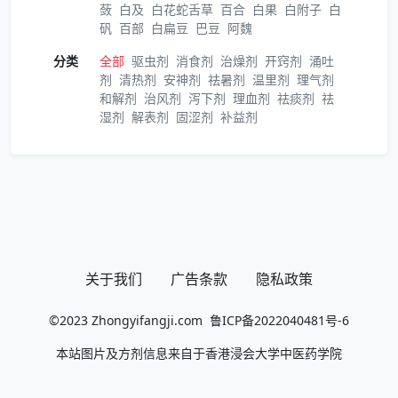
蔹
白及
白花蛇舌草
百合
白果
白附子
白
矾
百部
白扁豆
巴豆
阿魏
分类
全部
驱虫剂
消食剂
治燥剂
开窍剂
涌吐
剂
清热剂
安神剂
祛暑剂
温里剂
理气剂
和解剂
治风剂
泻下剂
理血剂
祛痰剂
祛
湿剂
解表剂
固涩剂
补益剂
关于我们
广告条款
隐私政策
©2023
Zhongyifangji.com
鲁ICP备2022040481号-6
本站图片及方剂信息来自于香港浸会大学中医药学院