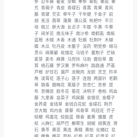
参
忍冬藤
瞿麦
全蝎
拳参
蕲蛇
秦皮
秦
艽
青葙子
青皮
青礞石
青蒿
青果
青风
藤
青黛
芡实
牵牛子
千年健
千金子
前
胡
羌活
茜草
蒲黄
蒲公英
枇杷叶
平贝
母
佩兰
胖大海
女贞子
牛膝
牛黄
牛蒡
子
闹羊花
南五味子
南沙参
南鹤虱
南板
蓝根
木贼
木香
木通
牡蛎
牡荆叶
木蝴
蝶
木瓜
牡丹皮
木鳖子
没药
明党参
绵马
贯众
绵萆薢
玫瑰花
马钱子
蔓荆子
芒硝
麦芽
麦冬
麻黄
马兜铃
马勃
鹿衔草
鹿
茸
络石藤
罗汉果
罗布麻叶
路路通
芦荟
芦根
炉甘石
漏芦
龙眼肉
龙胆
灵芝
羚羊
角
凌霄花
莲子心
莲子
连翘
两面针
老鹳
草
狼毒
腊梅花
莱菔子
苦杏仁
苦参
昆
布
苦楝皮
款冬花
菊花
决明子
卷柏
鸡血
藤
九里香
韭菜子
鸡屎藤
金银花
金樱子
金荞麦
金钱草
金钱白花蛇
金礞石
荆芥
京大戟
鸡内金
蒺藜
鸡骨草
鸡冠花
芥子
桔梗
鸡蛋花
绞股蓝
降香
姜黄
僵蚕
虎
杖
火麻仁
胡芦巴
槲寄生
胡椒
胡黄连
滑
石
黄芩
黄芪
黄连
黄精
黄柏
化橘红
花
椒
槐角
槐花
厚朴
红参
红芪
红景天
红