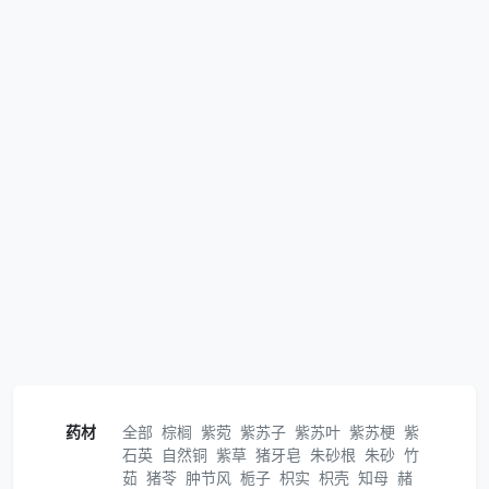
药材
全部
棕榈
紫菀
紫苏子
紫苏叶
紫苏梗
紫
石英
自然铜
紫草
猪牙皂
朱砂根
朱砂
竹
茹
猪苓
肿节风
栀子
枳实
枳壳
知母
赭