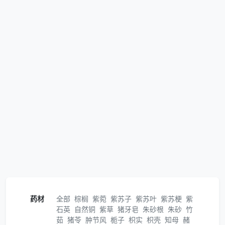
药材
全部
棕榈
紫菀
紫苏子
紫苏叶
紫苏梗
紫
石英
自然铜
紫草
猪牙皂
朱砂根
朱砂
竹
茹
猪苓
肿节风
栀子
枳实
枳壳
知母
赭