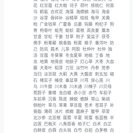
花
红豆蔻
红大戟
诃子
荷叶
核桃仁
何首
乌
鹤虱
合欢花
海藻
海螵蛸
海马
海金
沙
谷芽
骨碎补
谷精草
桂枝
龟甲
关黄
柏
广金钱草
广藿香
瓜蒌
钩藤
枸杞子
狗
脊
枸骨叶
蛤壳
蛤蚧
葛根
高良姜
藁本
甘遂
甘松
干姜
甘草
附子
复盆子
茯苓
佛手
粉萆薢
枫香脂
粉葛
榧子
番泻叶
防
己
防风
莪术
儿茶
阿胶
杜仲叶
杜仲
独
活
豆蔻
冬葵果
冬虫夏草
地榆
丁香
地
龙
地黄
地骨皮
地肤子
灯心草
大枣
大血
藤
大青叶
稻芽
刀豆
淡竹叶
丹参
党参
当归
淡豆豉
大蓟
大黄
大腹皮
刺五加
磁
石
楮实子
椿皮
垂盆草
川芎
穿心莲
川
乌
川牛膝
川木香
川木通
川楝子
川贝母
茺蔚子
重楼
虫白蜡
赤小豆
赤芍
车前子
车前草
沉香
陈皮
蝉蜕
蟾酥
常山
柴胡
侧柏叶
草乌
草果
草豆蔻
苍术
苍耳子
补
骨脂
薄荷
冰片
槟榔
蓖麻子
鳖甲
荜茇
北沙参
北豆根
菝葜
半夏
斑蝥
板蓝根
半
边莲
巴戟天
八角茴香
柏子仁
白术
白芷
白鲜皮
白薇
白头翁
白芍
白前
白茅根
白