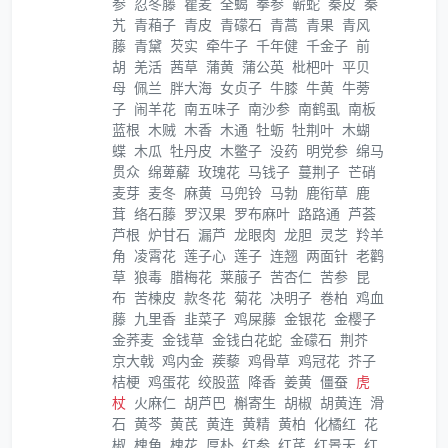
参
忍冬藤
瞿麦
全蝎
拳参
蕲蛇
秦皮
秦
艽
青葙子
青皮
青礞石
青蒿
青果
青风
藤
青黛
芡实
牵牛子
千年健
千金子
前
胡
羌活
茜草
蒲黄
蒲公英
枇杷叶
平贝
母
佩兰
胖大海
女贞子
牛膝
牛黄
牛蒡
子
闹羊花
南五味子
南沙参
南鹤虱
南板
蓝根
木贼
木香
木通
牡蛎
牡荆叶
木蝴
蝶
木瓜
牡丹皮
木鳖子
没药
明党参
绵马
贯众
绵萆薢
玫瑰花
马钱子
蔓荆子
芒硝
麦芽
麦冬
麻黄
马兜铃
马勃
鹿衔草
鹿
茸
络石藤
罗汉果
罗布麻叶
路路通
芦荟
芦根
炉甘石
漏芦
龙眼肉
龙胆
灵芝
羚羊
角
凌霄花
莲子心
莲子
连翘
两面针
老鹳
草
狼毒
腊梅花
莱菔子
苦杏仁
苦参
昆
布
苦楝皮
款冬花
菊花
决明子
卷柏
鸡血
藤
九里香
韭菜子
鸡屎藤
金银花
金樱子
金荞麦
金钱草
金钱白花蛇
金礞石
荆芥
京大戟
鸡内金
蒺藜
鸡骨草
鸡冠花
芥子
桔梗
鸡蛋花
绞股蓝
降香
姜黄
僵蚕
虎
杖
火麻仁
胡芦巴
槲寄生
胡椒
胡黄连
滑
石
黄芩
黄芪
黄连
黄精
黄柏
化橘红
花
椒
槐角
槐花
厚朴
红参
红芪
红景天
红