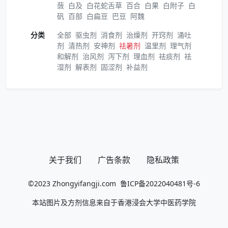
蔹
白及
白花蛇舌草
百合
白果
白附子
白
矾
百部
白扁豆
巴豆
阿魏
分类
全部
驱虫剂
消食剂
治燥剂
开窍剂
涌吐
剂
清热剂
安神剂
祛暑剂
温里剂
理气剂
和解剂
治风剂
泻下剂
理血剂
祛痰剂
祛
湿剂
解表剂
固涩剂
补益剂
关于我们
广告条款
隐私政策
©2023
Zhongyifangji.com
鲁ICP备2022040481号-6
本站图片及方剂信息来自于香港浸会大学中医药学院