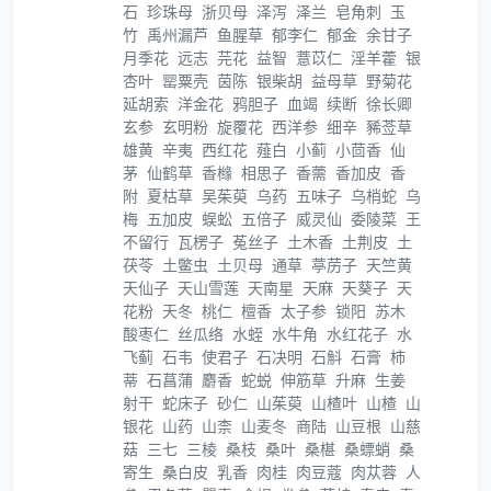
石
珍珠母
浙贝母
泽泻
泽兰
皂角刺
玉
竹
禹州漏芦
鱼腥草
郁李仁
郁金
余甘子
月季花
远志
芫花
益智
薏苡仁
淫羊藿
银
杏叶
罂粟壳
茵陈
银柴胡
益母草
野菊花
延胡索
洋金花
鸦胆子
血竭
续断
徐长卿
玄参
玄明粉
旋覆花
西洋参
细辛
豨莶草
雄黄
辛夷
西红花
薤白
小蓟
小茴香
仙
茅
仙鹤草
香橼
相思子
香薷
香加皮
香
附
夏枯草
吴茱萸
乌药
五味子
乌梢蛇
乌
梅
五加皮
蜈蚣
五倍子
威灵仙
委陵菜
王
不留行
瓦楞子
菟丝子
土木香
土荆皮
土
茯苓
土鳖虫
土贝母
通草
葶苈子
天竺黄
天仙子
天山雪莲
天南星
天麻
天葵子
天
花粉
天冬
桃仁
檀香
太子参
锁阳
苏木
酸枣仁
丝瓜络
水蛭
水牛角
水红花子
水
飞蓟
石韦
使君子
石决明
石斛
石膏
柿
蒂
石菖蒲
麝香
蛇蜕
伸筋草
升麻
生姜
射干
蛇床子
砂仁
山茱萸
山楂叶
山楂
山
银花
山药
山柰
山麦冬
商陆
山豆根
山慈
菇
三七
三棱
桑枝
桑叶
桑椹
桑螵蛸
桑
寄生
桑白皮
乳香
肉桂
肉豆蔻
肉苁蓉
人