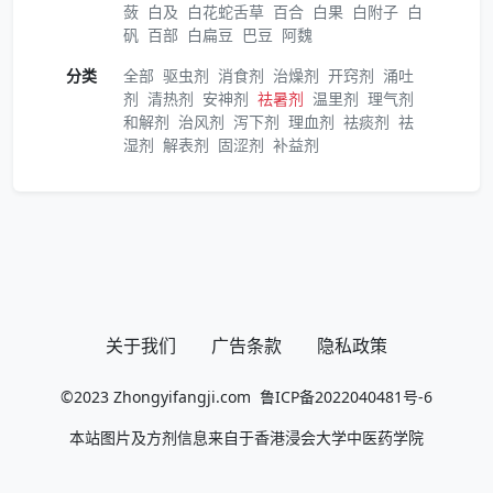
蔹
白及
白花蛇舌草
百合
白果
白附子
白
矾
百部
白扁豆
巴豆
阿魏
分类
全部
驱虫剂
消食剂
治燥剂
开窍剂
涌吐
剂
清热剂
安神剂
祛暑剂
温里剂
理气剂
和解剂
治风剂
泻下剂
理血剂
祛痰剂
祛
湿剂
解表剂
固涩剂
补益剂
关于我们
广告条款
隐私政策
©2023
Zhongyifangji.com
鲁ICP备2022040481号-6
本站图片及方剂信息来自于香港浸会大学中医药学院