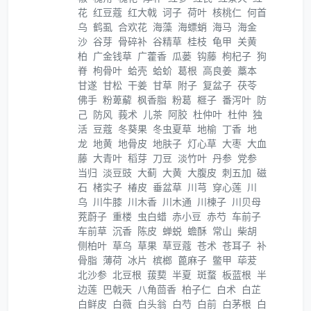
花
红豆蔻
红大戟
诃子
荷叶
核桃仁
何首
乌
鹤虱
合欢花
海藻
海螵蛸
海马
海金
沙
谷芽
骨碎补
谷精草
桂枝
龟甲
关黄
柏
广金钱草
广藿香
瓜蒌
钩藤
枸杞子
狗
脊
枸骨叶
蛤壳
蛤蚧
葛根
高良姜
藁本
甘遂
甘松
干姜
甘草
附子
复盆子
茯苓
佛手
粉萆薢
枫香脂
粉葛
榧子
番泻叶
防
己
防风
莪术
儿茶
阿胶
杜仲叶
杜仲
独
活
豆蔻
冬葵果
冬虫夏草
地榆
丁香
地
龙
地黄
地骨皮
地肤子
灯心草
大枣
大血
藤
大青叶
稻芽
刀豆
淡竹叶
丹参
党参
当归
淡豆豉
大蓟
大黄
大腹皮
刺五加
磁
石
楮实子
椿皮
垂盆草
川芎
穿心莲
川
乌
川牛膝
川木香
川木通
川楝子
川贝母
茺蔚子
重楼
虫白蜡
赤小豆
赤芍
车前子
车前草
沉香
陈皮
蝉蜕
蟾酥
常山
柴胡
侧柏叶
草乌
草果
草豆蔻
苍术
苍耳子
补
骨脂
薄荷
冰片
槟榔
蓖麻子
鳖甲
荜茇
北沙参
北豆根
菝葜
半夏
斑蝥
板蓝根
半
边莲
巴戟天
八角茴香
柏子仁
白术
白芷
白鲜皮
白薇
白头翁
白芍
白前
白茅根
白