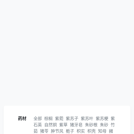
药材
全部
棕榈
紫菀
紫苏子
紫苏叶
紫苏梗
紫
石英
自然铜
紫草
猪牙皂
朱砂根
朱砂
竹
茹
猪苓
肿节风
栀子
枳实
枳壳
知母
赭