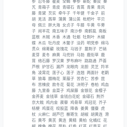
参
忍冬藤
瞿麦
全蝎
拳参
蕲蛇
秦皮
秦
艽
青葙子
青皮
青礞石
青蒿
青果
青风
藤
青黛
芡实
牵牛子
千年健
千金子
前
胡
羌活
茜草
蒲黄
蒲公英
枇杷叶
平贝
母
佩兰
胖大海
女贞子
牛膝
牛黄
牛蒡
子
闹羊花
南五味子
南沙参
南鹤虱
南板
蓝根
木贼
木香
木通
牡蛎
牡荆叶
木蝴
蝶
木瓜
牡丹皮
木鳖子
没药
明党参
绵马
贯众
绵萆薢
玫瑰花
马钱子
蔓荆子
芒硝
麦芽
麦冬
麻黄
马兜铃
马勃
鹿衔草
鹿
茸
络石藤
罗汉果
罗布麻叶
路路通
芦荟
芦根
炉甘石
漏芦
龙眼肉
龙胆
灵芝
羚羊
角
凌霄花
莲子心
莲子
连翘
两面针
老鹳
草
狼毒
腊梅花
莱菔子
苦杏仁
苦参
昆
布
苦楝皮
款冬花
菊花
决明子
卷柏
鸡血
藤
九里香
韭菜子
鸡屎藤
金银花
金樱子
金荞麦
金钱草
金钱白花蛇
金礞石
荆芥
京大戟
鸡内金
蒺藜
鸡骨草
鸡冠花
芥子
桔梗
鸡蛋花
绞股蓝
降香
姜黄
僵蚕
虎
杖
火麻仁
胡芦巴
槲寄生
胡椒
胡黄连
滑
石
黄芩
黄芪
黄连
黄精
黄柏
化橘红
花
椒
槐角
槐花
厚朴
红参
红芪
红景天
红