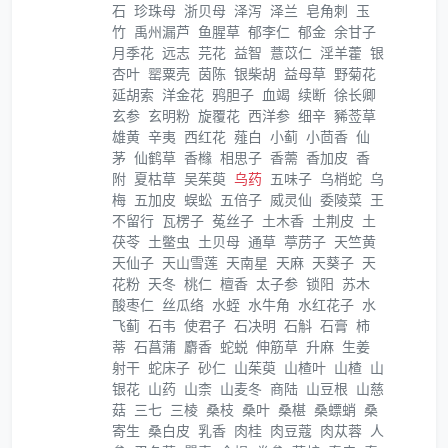
石
珍珠母
浙贝母
泽泻
泽兰
皂角刺
玉
竹
禹州漏芦
鱼腥草
郁李仁
郁金
余甘子
月季花
远志
芫花
益智
薏苡仁
淫羊藿
银
杏叶
罂粟壳
茵陈
银柴胡
益母草
野菊花
延胡索
洋金花
鸦胆子
血竭
续断
徐长卿
玄参
玄明粉
旋覆花
西洋参
细辛
豨莶草
雄黄
辛夷
西红花
薤白
小蓟
小茴香
仙
茅
仙鹤草
香橼
相思子
香薷
香加皮
香
附
夏枯草
吴茱萸
乌药
五味子
乌梢蛇
乌
梅
五加皮
蜈蚣
五倍子
威灵仙
委陵菜
王
不留行
瓦楞子
菟丝子
土木香
土荆皮
土
茯苓
土鳖虫
土贝母
通草
葶苈子
天竺黄
天仙子
天山雪莲
天南星
天麻
天葵子
天
花粉
天冬
桃仁
檀香
太子参
锁阳
苏木
酸枣仁
丝瓜络
水蛭
水牛角
水红花子
水
飞蓟
石韦
使君子
石决明
石斛
石膏
柿
蒂
石菖蒲
麝香
蛇蜕
伸筋草
升麻
生姜
射干
蛇床子
砂仁
山茱萸
山楂叶
山楂
山
银花
山药
山柰
山麦冬
商陆
山豆根
山慈
菇
三七
三棱
桑枝
桑叶
桑椹
桑螵蛸
桑
寄生
桑白皮
乳香
肉桂
肉豆蔻
肉苁蓉
人