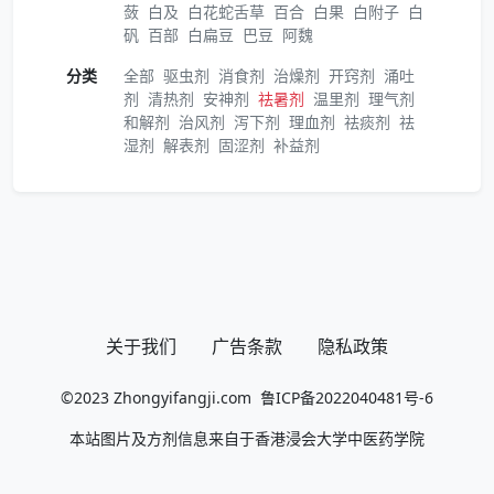
蔹
白及
白花蛇舌草
百合
白果
白附子
白
矾
百部
白扁豆
巴豆
阿魏
分类
全部
驱虫剂
消食剂
治燥剂
开窍剂
涌吐
剂
清热剂
安神剂
祛暑剂
温里剂
理气剂
和解剂
治风剂
泻下剂
理血剂
祛痰剂
祛
湿剂
解表剂
固涩剂
补益剂
关于我们
广告条款
隐私政策
©2023
Zhongyifangji.com
鲁ICP备2022040481号-6
本站图片及方剂信息来自于香港浸会大学中医药学院