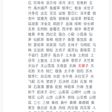
石
珍珠母
浙贝母
泽泻
泽兰
皂角刺
玉
竹
禹州漏芦
鱼腥草
郁李仁
郁金
余甘子
月季花
远志
芫花
益智
薏苡仁
淫羊藿
银
杏叶
罂粟壳
茵陈
银柴胡
益母草
野菊花
延胡索
洋金花
鸦胆子
血竭
续断
徐长卿
玄参
玄明粉
旋覆花
西洋参
细辛
豨莶草
雄黄
辛夷
西红花
薤白
小蓟
小茴香
仙
茅
仙鹤草
香橼
相思子
香薷
香加皮
香
附
夏枯草
吴茱萸
乌药
五味子
乌梢蛇
乌
梅
五加皮
蜈蚣
五倍子
威灵仙
委陵菜
王
不留行
瓦楞子
菟丝子
土木香
土荆皮
土
茯苓
土鳖虫
土贝母
通草
葶苈子
天竺黄
天仙子
天山雪莲
天南星
天麻
天葵子
天
花粉
天冬
桃仁
檀香
太子参
锁阳
苏木
酸枣仁
丝瓜络
水蛭
水牛角
水红花子
水
飞蓟
石韦
使君子
石决明
石斛
石膏
柿
蒂
石菖蒲
麝香
蛇蜕
伸筋草
升麻
生姜
射干
蛇床子
砂仁
山茱萸
山楂叶
山楂
山
银花
山药
山柰
山麦冬
商陆
山豆根
山慈
菇
三七
三棱
桑枝
桑叶
桑椹
桑螵蛸
桑
寄生
桑白皮
乳香
肉桂
肉豆蔻
肉苁蓉
人