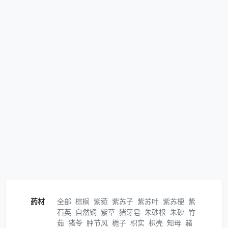
药材
全部
棕榈
紫菀
紫苏子
紫苏叶
紫苏梗
紫
石英
自然铜
紫草
猪牙皂
朱砂根
朱砂
竹
茹
猪苓
肿节风
栀子
枳实
枳壳
知母
赭