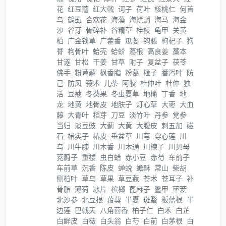
花
红豆蔻
红大戟
诃子
荷叶
核桃仁
何首
乌
鹤虱
合欢花
海藻
海螵蛸
海马
海金
沙
谷芽
骨碎补
谷精草
桂枝
龟甲
关黄
柏
广金钱草
广藿香
瓜蒌
钩藤
枸杞子
狗
脊
枸骨叶
蛤壳
蛤蚧
葛根
高良姜
藁本
甘遂
甘松
干姜
甘草
附子
复盆子
茯苓
佛手
粉萆薢
枫香脂
粉葛
榧子
番泻叶
防
己
防风
莪术
儿茶
阿胶
杜仲叶
杜仲
独
活
豆蔻
冬葵果
冬虫夏草
地榆
丁香
地
龙
地黄
地骨皮
地肤子
灯心草
大枣
大血
藤
大青叶
稻芽
刀豆
淡竹叶
丹参
党参
当归
淡豆豉
大蓟
大黄
大腹皮
刺五加
磁
石
楮实子
椿皮
垂盆草
川芎
穿心莲
川
乌
川牛膝
川木香
川木通
川楝子
川贝母
茺蔚子
重楼
虫白蜡
赤小豆
赤芍
车前子
车前草
沉香
陈皮
蝉蜕
蟾酥
常山
柴胡
侧柏叶
草乌
草果
草豆蔻
苍术
苍耳子
补
骨脂
薄荷
冰片
槟榔
蓖麻子
鳖甲
荜茇
北沙参
北豆根
菝葜
半夏
斑蝥
板蓝根
半
边莲
巴戟天
八角茴香
柏子仁
白术
白芷
白鲜皮
白薇
白头翁
白芍
白前
白茅根
白