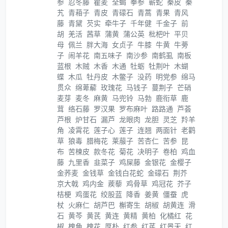
参
忍冬藤
瞿麦
全蝎
拳参
蕲蛇
秦皮
秦
艽
青葙子
青皮
青礞石
青蒿
青果
青风
藤
青黛
芡实
牵牛子
千年健
千金子
前
胡
羌活
茜草
蒲黄
蒲公英
枇杷叶
平贝
母
佩兰
胖大海
女贞子
牛膝
牛黄
牛蒡
子
闹羊花
南五味子
南沙参
南鹤虱
南板
蓝根
木贼
木香
木通
牡蛎
牡荆叶
木蝴
蝶
木瓜
牡丹皮
木鳖子
没药
明党参
绵马
贯众
绵萆薢
玫瑰花
马钱子
蔓荆子
芒硝
麦芽
麦冬
麻黄
马兜铃
马勃
鹿衔草
鹿
茸
络石藤
罗汉果
罗布麻叶
路路通
芦荟
芦根
炉甘石
漏芦
龙眼肉
龙胆
灵芝
羚羊
角
凌霄花
莲子心
莲子
连翘
两面针
老鹳
草
狼毒
腊梅花
莱菔子
苦杏仁
苦参
昆
布
苦楝皮
款冬花
菊花
决明子
卷柏
鸡血
藤
九里香
韭菜子
鸡屎藤
金银花
金樱子
金荞麦
金钱草
金钱白花蛇
金礞石
荆芥
京大戟
鸡内金
蒺藜
鸡骨草
鸡冠花
芥子
桔梗
鸡蛋花
绞股蓝
降香
姜黄
僵蚕
虎
杖
火麻仁
胡芦巴
槲寄生
胡椒
胡黄连
滑
石
黄芩
黄芪
黄连
黄精
黄柏
化橘红
花
椒
槐角
槐花
厚朴
红参
红芪
红景天
红