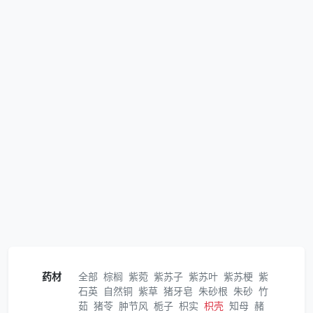
药材
全部
棕榈
紫菀
紫苏子
紫苏叶
紫苏梗
紫
石英
自然铜
紫草
猪牙皂
朱砂根
朱砂
竹
茹
猪苓
肿节风
栀子
枳实
枳壳
知母
赭