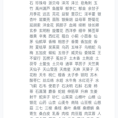
石
珍珠母
浙贝母
泽泻
泽兰
皂角刺
玉
竹
禹州漏芦
鱼腥草
郁李仁
郁金
余甘子
月季花
远志
芫花
益智
薏苡仁
淫羊藿
银
杏叶
罂粟壳
茵陈
银柴胡
益母草
野菊花
延胡索
洋金花
鸦胆子
血竭
续断
徐长卿
玄参
玄明粉
旋覆花
西洋参
细辛
豨莶草
雄黄
辛夷
西红花
薤白
小蓟
小茴香
仙
茅
仙鹤草
香橼
相思子
香薷
香加皮
香
附
夏枯草
吴茱萸
乌药
五味子
乌梢蛇
乌
梅
五加皮
蜈蚣
五倍子
威灵仙
委陵菜
王
不留行
瓦楞子
菟丝子
土木香
土荆皮
土
茯苓
土鳖虫
土贝母
通草
葶苈子
天竺黄
天仙子
天山雪莲
天南星
天麻
天葵子
天
花粉
天冬
桃仁
檀香
太子参
锁阳
苏木
酸枣仁
丝瓜络
水蛭
水牛角
水红花子
水
飞蓟
石韦
使君子
石决明
石斛
石膏
柿
蒂
石菖蒲
麝香
蛇蜕
伸筋草
升麻
生姜
射干
蛇床子
砂仁
山茱萸
山楂叶
山楂
山
银花
山药
山柰
山麦冬
商陆
山豆根
山慈
菇
三七
三棱
桑枝
桑叶
桑椹
桑螵蛸
桑
寄生
桑白皮
乳香
肉桂
肉豆蔻
肉苁蓉
人