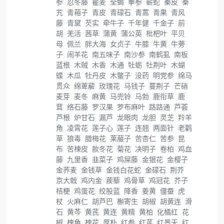
参
忍冬藤
瞿麦
全蝎
拳参
蕲蛇
秦皮
秦
艽
青葙子
青皮
青礞石
青蒿
青果
青风
藤
青黛
芡实
牵牛子
千年健
千金子
前
胡
羌活
茜草
蒲黄
蒲公英
枇杷叶
平贝
母
佩兰
胖大海
女贞子
牛膝
牛黄
牛蒡
子
闹羊花
南五味子
南沙参
南鹤虱
南板
蓝根
木贼
木香
木通
牡蛎
牡荆叶
木蝴
蝶
木瓜
牡丹皮
木鳖子
没药
明党参
绵马
贯众
绵萆薢
玫瑰花
马钱子
蔓荆子
芒硝
麦芽
麦冬
麻黄
马兜铃
马勃
鹿衔草
鹿
茸
络石藤
罗汉果
罗布麻叶
路路通
芦荟
芦根
炉甘石
漏芦
龙眼肉
龙胆
灵芝
羚羊
角
凌霄花
莲子心
莲子
连翘
两面针
老鹳
草
狼毒
腊梅花
莱菔子
苦杏仁
苦参
昆
布
苦楝皮
款冬花
菊花
决明子
卷柏
鸡血
藤
九里香
韭菜子
鸡屎藤
金银花
金樱子
金荞麦
金钱草
金钱白花蛇
金礞石
荆芥
京大戟
鸡内金
蒺藜
鸡骨草
鸡冠花
芥子
桔梗
鸡蛋花
绞股蓝
降香
姜黄
僵蚕
虎
杖
火麻仁
胡芦巴
槲寄生
胡椒
胡黄连
滑
石
黄芩
黄芪
黄连
黄精
黄柏
化橘红
花
椒
槐角
槐花
厚朴
红参
红芪
红景天
红