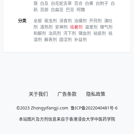
蔹
白及
白花蛇舌草
百合
白果
白附子
白
矾
百部
白扁豆
巴豆
阿魏
分类
全部
驱虫剂
消食剂
治燥剂
开窍剂
涌吐
剂
清热剂
安神剂
祛暑剂
温里剂
理气剂
和解剂
治风剂
泻下剂
理血剂
祛痰剂
祛
湿剂
解表剂
固涩剂
补益剂
关于我们
广告条款
隐私政策
©2023
Zhongyifangji.com
鲁ICP备2022040481号-6
本站图片及方剂信息来自于香港浸会大学中医药学院