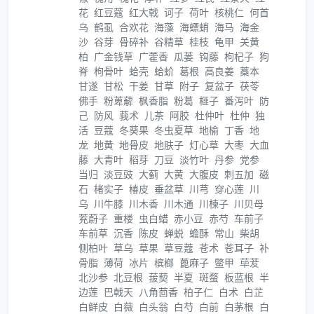
花
红豆蔻
红大戟
诃子
荷叶
核桃仁
何首
乌
鹤虱
合欢花
海藻
海螵蛸
海马
海金
沙
谷芽
骨碎补
谷精草
桂枝
龟甲
关黄
柏
广金钱草
广藿香
瓜蒌
钩藤
枸杞子
狗
脊
枸骨叶
蛤壳
蛤蚧
葛根
高良姜
藁本
甘遂
甘松
干姜
甘草
附子
复盆子
茯苓
佛手
粉萆薢
枫香脂
粉葛
榧子
番泻叶
防
己
防风
莪术
儿茶
阿胶
杜仲叶
杜仲
独
活
豆蔻
冬葵果
冬虫夏草
地榆
丁香
地
龙
地黄
地骨皮
地肤子
灯心草
大枣
大血
藤
大青叶
稻芽
刀豆
淡竹叶
丹参
党参
当归
淡豆豉
大蓟
大黄
大腹皮
刺五加
磁
石
楮实子
椿皮
垂盆草
川芎
穿心莲
川
乌
川牛膝
川木香
川木通
川楝子
川贝母
茺蔚子
重楼
虫白蜡
赤小豆
赤芍
车前子
车前草
沉香
陈皮
蝉蜕
蟾酥
常山
柴胡
侧柏叶
草乌
草果
草豆蔻
苍术
苍耳子
补
骨脂
薄荷
冰片
槟榔
蓖麻子
鳖甲
荜茇
北沙参
北豆根
菝葜
半夏
斑蝥
板蓝根
半
边莲
巴戟天
八角茴香
柏子仁
白术
白芷
白鲜皮
白薇
白头翁
白芍
白前
白茅根
白