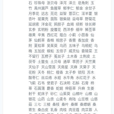
石
珍珠母
浙贝母
泽泻
泽兰
皂角刺
玉
竹
禹州漏芦
鱼腥草
郁李仁
郁金
余甘子
月季花
远志
芫花
益智
薏苡仁
淫羊藿
银
杏叶
罂粟壳
茵陈
银柴胡
益母草
野菊花
延胡索
洋金花
鸦胆子
血竭
续断
徐长卿
玄参
玄明粉
旋覆花
西洋参
细辛
豨莶草
雄黄
辛夷
西红花
薤白
小蓟
小茴香
仙
茅
仙鹤草
香橼
相思子
香薷
香加皮
香
附
夏枯草
吴茱萸
乌药
五味子
乌梢蛇
乌
梅
五加皮
蜈蚣
五倍子
威灵仙
委陵菜
王
不留行
瓦楞子
菟丝子
土木香
土荆皮
土
茯苓
土鳖虫
土贝母
通草
葶苈子
天竺黄
天仙子
天山雪莲
天南星
天麻
天葵子
天
花粉
天冬
桃仁
檀香
太子参
锁阳
苏木
酸枣仁
丝瓜络
水蛭
水牛角
水红花子
水
飞蓟
石韦
使君子
石决明
石斛
石膏
柿
蒂
石菖蒲
麝香
蛇蜕
伸筋草
升麻
生姜
射干
蛇床子
砂仁
山茱萸
山楂叶
山楂
山
银花
山药
山柰
山麦冬
商陆
山豆根
山慈
菇
三七
三棱
桑枝
桑叶
桑椹
桑螵蛸
桑
寄生
桑白皮
乳香
肉桂
肉豆蔻
肉苁蓉
人