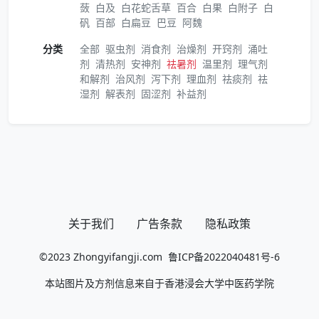
蔹
白及
白花蛇舌草
百合
白果
白附子
白
矾
百部
白扁豆
巴豆
阿魏
分类
全部
驱虫剂
消食剂
治燥剂
开窍剂
涌吐
剂
清热剂
安神剂
祛暑剂
温里剂
理气剂
和解剂
治风剂
泻下剂
理血剂
祛痰剂
祛
湿剂
解表剂
固涩剂
补益剂
关于我们
广告条款
隐私政策
©2023
Zhongyifangji.com
鲁ICP备2022040481号-6
本站图片及方剂信息来自于香港浸会大学中医药学院