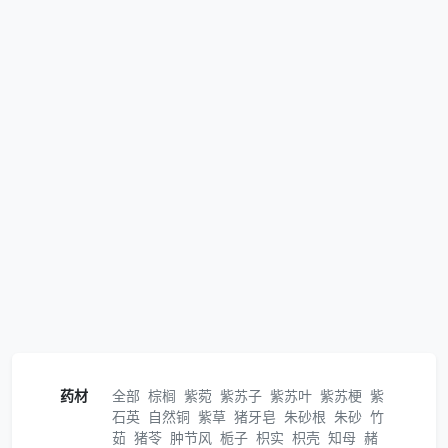
药材
全部
棕榈
紫菀
紫苏子
紫苏叶
紫苏梗
紫
石英
自然铜
紫草
猪牙皂
朱砂根
朱砂
竹
茹
猪苓
肿节风
栀子
枳实
枳壳
知母
赭