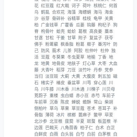
花
红豆蔻
红大戟
诃子
荷叶
核桃仁
何首
乌
鹤虱
合欢花
海藻
海螵蛸
海马
海金
沙
谷芽
骨碎补
谷精草
桂枝
龟甲
关黄
柏
广金钱草
广藿香
瓜蒌
钩藤
枸杞子
狗
脊
枸骨叶
蛤壳
蛤蚧
葛根
高良姜
藁本
甘遂
甘松
干姜
甘草
附子
复盆子
茯苓
佛手
粉萆薢
枫香脂
粉葛
榧子
番泻叶
防
己
防风
莪术
儿茶
阿胶
杜仲叶
杜仲
独
活
豆蔻
冬葵果
冬虫夏草
地榆
丁香
地
龙
地黄
地骨皮
地肤子
灯心草
大枣
大血
藤
大青叶
稻芽
刀豆
淡竹叶
丹参
党参
当归
淡豆豉
大蓟
大黄
大腹皮
刺五加
磁
石
楮实子
椿皮
垂盆草
川芎
穿心莲
川
乌
川牛膝
川木香
川木通
川楝子
川贝母
茺蔚子
重楼
虫白蜡
赤小豆
赤芍
车前子
车前草
沉香
陈皮
蝉蜕
蟾酥
常山
柴胡
侧柏叶
草乌
草果
草豆蔻
苍术
苍耳子
补
骨脂
薄荷
冰片
槟榔
蓖麻子
鳖甲
荜茇
北沙参
北豆根
菝葜
半夏
斑蝥
板蓝根
半
边莲
巴戟天
八角茴香
柏子仁
白术
白芷
白鲜皮
白薇
白头翁
白芍
白前
白茅根
白