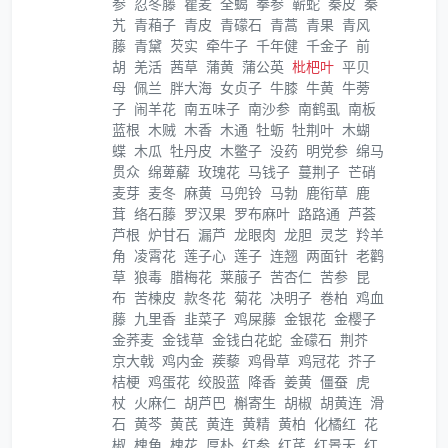
参
忍冬藤
瞿麦
全蝎
拳参
蕲蛇
秦皮
秦
艽
青葙子
青皮
青礞石
青蒿
青果
青风
藤
青黛
芡实
牵牛子
千年健
千金子
前
胡
羌活
茜草
蒲黄
蒲公英
枇杷叶
平贝
母
佩兰
胖大海
女贞子
牛膝
牛黄
牛蒡
子
闹羊花
南五味子
南沙参
南鹤虱
南板
蓝根
木贼
木香
木通
牡蛎
牡荆叶
木蝴
蝶
木瓜
牡丹皮
木鳖子
没药
明党参
绵马
贯众
绵萆薢
玫瑰花
马钱子
蔓荆子
芒硝
麦芽
麦冬
麻黄
马兜铃
马勃
鹿衔草
鹿
茸
络石藤
罗汉果
罗布麻叶
路路通
芦荟
芦根
炉甘石
漏芦
龙眼肉
龙胆
灵芝
羚羊
角
凌霄花
莲子心
莲子
连翘
两面针
老鹳
草
狼毒
腊梅花
莱菔子
苦杏仁
苦参
昆
布
苦楝皮
款冬花
菊花
决明子
卷柏
鸡血
藤
九里香
韭菜子
鸡屎藤
金银花
金樱子
金荞麦
金钱草
金钱白花蛇
金礞石
荆芥
京大戟
鸡内金
蒺藜
鸡骨草
鸡冠花
芥子
桔梗
鸡蛋花
绞股蓝
降香
姜黄
僵蚕
虎
杖
火麻仁
胡芦巴
槲寄生
胡椒
胡黄连
滑
石
黄芩
黄芪
黄连
黄精
黄柏
化橘红
花
椒
槐角
槐花
厚朴
红参
红芪
红景天
红