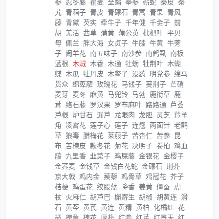
参
忍冬藤
瞿麦
全蝎
拳参
蕲蛇
秦皮
秦
艽
青葙子
青皮
青礞石
青蒿
青果
青风
藤
青黛
芡实
牵牛子
千年健
千金子
前
胡
羌活
茜草
蒲黄
蒲公英
枇杷叶
平贝
母
佩兰
胖大海
女贞子
牛膝
牛黄
牛蒡
子
闹羊花
南五味子
南沙参
南鹤虱
南板
蓝根
木贼
木香
木通
牡蛎
牡荆叶
木蝴
蝶
木瓜
牡丹皮
木鳖子
没药
明党参
绵马
贯众
绵萆薢
玫瑰花
马钱子
蔓荆子
芒硝
麦芽
麦冬
麻黄
马兜铃
马勃
鹿衔草
鹿
茸
络石藤
罗汉果
罗布麻叶
路路通
芦荟
芦根
炉甘石
漏芦
龙眼肉
龙胆
灵芝
羚羊
角
凌霄花
莲子心
莲子
连翘
两面针
老鹳
草
狼毒
腊梅花
莱菔子
苦杏仁
苦参
昆
布
苦楝皮
款冬花
菊花
决明子
卷柏
鸡血
藤
九里香
韭菜子
鸡屎藤
金银花
金樱子
金荞麦
金钱草
金钱白花蛇
金礞石
荆芥
京大戟
鸡内金
蒺藜
鸡骨草
鸡冠花
芥子
桔梗
鸡蛋花
绞股蓝
降香
姜黄
僵蚕
虎
杖
火麻仁
胡芦巴
槲寄生
胡椒
胡黄连
滑
石
黄芩
黄芪
黄连
黄精
黄柏
化橘红
花
椒
槐角
槐花
厚朴
红参
红芪
红景天
红