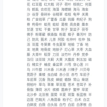
花
红豆蔻
红大戟
诃子
荷叶
核桃仁
何首
乌
鹤虱
合欢花
海藻
海螵蛸
海马
海金
沙
谷芽
骨碎补
谷精草
桂枝
龟甲
关黄
柏
广金钱草
广藿香
瓜蒌
钩藤
枸杞子
狗
脊
枸骨叶
蛤壳
蛤蚧
葛根
高良姜
藁本
甘遂
甘松
干姜
甘草
附子
复盆子
茯苓
佛手
粉萆薢
枫香脂
粉葛
榧子
番泻叶
防
己
防风
莪术
儿茶
阿胶
杜仲叶
杜仲
独
活
豆蔻
冬葵果
冬虫夏草
地榆
丁香
地
龙
地黄
地骨皮
地肤子
灯心草
大枣
大血
藤
大青叶
稻芽
刀豆
淡竹叶
丹参
党参
当归
淡豆豉
大蓟
大黄
大腹皮
刺五加
磁
石
楮实子
椿皮
垂盆草
川芎
穿心莲
川
乌
川牛膝
川木香
川木通
川楝子
川贝母
茺蔚子
重楼
虫白蜡
赤小豆
赤芍
车前子
车前草
沉香
陈皮
蝉蜕
蟾酥
常山
柴胡
侧柏叶
草乌
草果
草豆蔻
苍术
苍耳子
补
骨脂
薄荷
冰片
槟榔
蓖麻子
鳖甲
荜茇
北沙参
北豆根
菝葜
半夏
斑蝥
板蓝根
半
边莲
巴戟天
八角茴香
柏子仁
白术
白芷
白鲜皮
白薇
白头翁
白芍
白前
白茅根
白