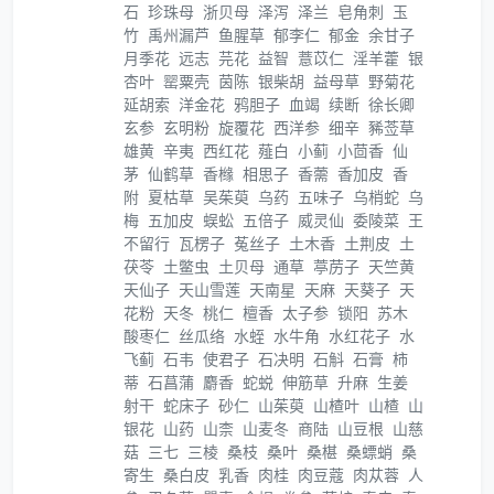
石
珍珠母
浙贝母
泽泻
泽兰
皂角刺
玉
竹
禹州漏芦
鱼腥草
郁李仁
郁金
余甘子
月季花
远志
芫花
益智
薏苡仁
淫羊藿
银
杏叶
罂粟壳
茵陈
银柴胡
益母草
野菊花
延胡索
洋金花
鸦胆子
血竭
续断
徐长卿
玄参
玄明粉
旋覆花
西洋参
细辛
豨莶草
雄黄
辛夷
西红花
薤白
小蓟
小茴香
仙
茅
仙鹤草
香橼
相思子
香薷
香加皮
香
附
夏枯草
吴茱萸
乌药
五味子
乌梢蛇
乌
梅
五加皮
蜈蚣
五倍子
威灵仙
委陵菜
王
不留行
瓦楞子
菟丝子
土木香
土荆皮
土
茯苓
土鳖虫
土贝母
通草
葶苈子
天竺黄
天仙子
天山雪莲
天南星
天麻
天葵子
天
花粉
天冬
桃仁
檀香
太子参
锁阳
苏木
酸枣仁
丝瓜络
水蛭
水牛角
水红花子
水
飞蓟
石韦
使君子
石决明
石斛
石膏
柿
蒂
石菖蒲
麝香
蛇蜕
伸筋草
升麻
生姜
射干
蛇床子
砂仁
山茱萸
山楂叶
山楂
山
银花
山药
山柰
山麦冬
商陆
山豆根
山慈
菇
三七
三棱
桑枝
桑叶
桑椹
桑螵蛸
桑
寄生
桑白皮
乳香
肉桂
肉豆蔻
肉苁蓉
人