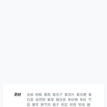
药材
全部
棕榈
紫菀
紫苏子
紫苏叶
紫苏梗
紫
石英
自然铜
紫草
猪牙皂
朱砂根
朱砂
竹
茹
猪苓
肿节风
栀子
枳实
枳壳
知母
赭