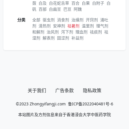
蔹
白及
白花蛇舌草
百合
白果
白附子
白
矾
百部
白扁豆
巴豆
阿魏
分类
全部
驱虫剂
消食剂
治燥剂
开窍剂
涌吐
剂
清热剂
安神剂
祛暑剂
温里剂
理气剂
和解剂
治风剂
泻下剂
理血剂
祛痰剂
祛
湿剂
解表剂
固涩剂
补益剂
关于我们
广告条款
隐私政策
©2023
Zhongyifangji.com
鲁ICP备2022040481号-6
本站图片及方剂信息来自于香港浸会大学中医药学院