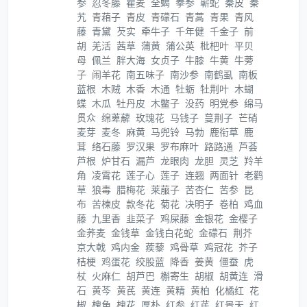
参
忍冬藤
瞿麦
全蝎
拳参
蕲蛇
秦皮
秦
艽
青葙子
青皮
青礞石
青蒿
青果
青风
藤
青黛
芡实
牵牛子
千年健
千金子
前
胡
羌活
茜草
蒲黄
蒲公英
枇杷叶
平贝
母
佩兰
胖大海
女贞子
牛膝
牛黄
牛蒡
子
闹羊花
南五味子
南沙参
南鹤虱
南板
蓝根
木贼
木香
木通
牡蛎
牡荆叶
木蝴
蝶
木瓜
牡丹皮
木鳖子
没药
明党参
绵马
贯众
绵萆薢
玫瑰花
马钱子
蔓荆子
芒硝
麦芽
麦冬
麻黄
马兜铃
马勃
鹿衔草
鹿
茸
络石藤
罗汉果
罗布麻叶
路路通
芦荟
芦根
炉甘石
漏芦
龙眼肉
龙胆
灵芝
羚羊
角
凌霄花
莲子心
莲子
连翘
两面针
老鹳
草
狼毒
腊梅花
莱菔子
苦杏仁
苦参
昆
布
苦楝皮
款冬花
菊花
决明子
卷柏
鸡血
藤
九里香
韭菜子
鸡屎藤
金银花
金樱子
金荞麦
金钱草
金钱白花蛇
金礞石
荆芥
京大戟
鸡内金
蒺藜
鸡骨草
鸡冠花
芥子
桔梗
鸡蛋花
绞股蓝
降香
姜黄
僵蚕
虎
杖
火麻仁
胡芦巴
槲寄生
胡椒
胡黄连
滑
石
黄芩
黄芪
黄连
黄精
黄柏
化橘红
花
椒
槐角
槐花
厚朴
红参
红芪
红景天
红