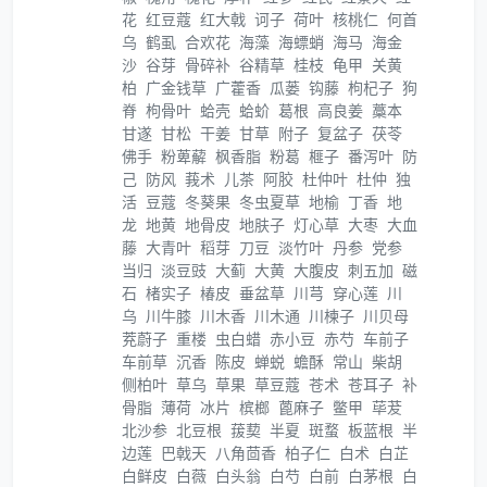
花
红豆蔻
红大戟
诃子
荷叶
核桃仁
何首
乌
鹤虱
合欢花
海藻
海螵蛸
海马
海金
沙
谷芽
骨碎补
谷精草
桂枝
龟甲
关黄
柏
广金钱草
广藿香
瓜蒌
钩藤
枸杞子
狗
脊
枸骨叶
蛤壳
蛤蚧
葛根
高良姜
藁本
甘遂
甘松
干姜
甘草
附子
复盆子
茯苓
佛手
粉萆薢
枫香脂
粉葛
榧子
番泻叶
防
己
防风
莪术
儿茶
阿胶
杜仲叶
杜仲
独
活
豆蔻
冬葵果
冬虫夏草
地榆
丁香
地
龙
地黄
地骨皮
地肤子
灯心草
大枣
大血
藤
大青叶
稻芽
刀豆
淡竹叶
丹参
党参
当归
淡豆豉
大蓟
大黄
大腹皮
刺五加
磁
石
楮实子
椿皮
垂盆草
川芎
穿心莲
川
乌
川牛膝
川木香
川木通
川楝子
川贝母
茺蔚子
重楼
虫白蜡
赤小豆
赤芍
车前子
车前草
沉香
陈皮
蝉蜕
蟾酥
常山
柴胡
侧柏叶
草乌
草果
草豆蔻
苍术
苍耳子
补
骨脂
薄荷
冰片
槟榔
蓖麻子
鳖甲
荜茇
北沙参
北豆根
菝葜
半夏
斑蝥
板蓝根
半
边莲
巴戟天
八角茴香
柏子仁
白术
白芷
白鲜皮
白薇
白头翁
白芍
白前
白茅根
白