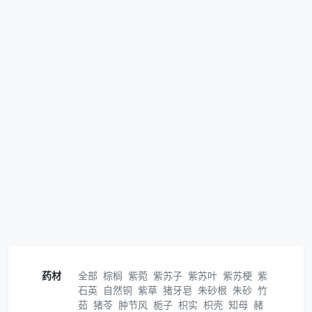
药材
全部
棕榈
紫菀
紫苏子
紫苏叶
紫苏梗
紫
石英
自然铜
紫草
猪牙皂
朱砂根
朱砂
竹
茹
猪苓
肿节风
栀子
枳实
枳壳
知母
赭