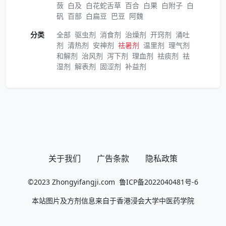
蔹
白及
白花蛇舌草
百合
白果
白附子
白
矾
百部
白扁豆
巴豆
阿魏
分类
全部
驱虫剂
消食剂
治燥剂
开窍剂
涌吐
剂
清热剂
安神剂
祛暑剂
温里剂
理气剂
和解剂
治风剂
泻下剂
理血剂
祛痰剂
祛
湿剂
解表剂
固涩剂
补益剂
关于我们
广告条款
隐私政策
©2023
Zhongyifangji.com
鲁ICP备2022040481号-6
本站图片及方剂信息来自于香港浸会大学中医药学院