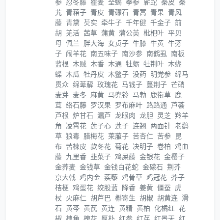
参
忍冬藤
瞿麦
全蝎
拳参
蕲蛇
秦皮
秦
艽
青葙子
青皮
青礞石
青蒿
青果
青风
藤
青黛
芡实
牵牛子
千年健
千金子
前
胡
羌活
茜草
蒲黄
蒲公英
枇杷叶
平贝
母
佩兰
胖大海
女贞子
牛膝
牛黄
牛蒡
子
闹羊花
南五味子
南沙参
南鹤虱
南板
蓝根
木贼
木香
木通
牡蛎
牡荆叶
木蝴
蝶
木瓜
牡丹皮
木鳖子
没药
明党参
绵马
贯众
绵萆薢
玫瑰花
马钱子
蔓荆子
芒硝
麦芽
麦冬
麻黄
马兜铃
马勃
鹿衔草
鹿
茸
络石藤
罗汉果
罗布麻叶
路路通
芦荟
芦根
炉甘石
漏芦
龙眼肉
龙胆
灵芝
羚羊
角
凌霄花
莲子心
莲子
连翘
两面针
老鹳
草
狼毒
腊梅花
莱菔子
苦杏仁
苦参
昆
布
苦楝皮
款冬花
菊花
决明子
卷柏
鸡血
藤
九里香
韭菜子
鸡屎藤
金银花
金樱子
金荞麦
金钱草
金钱白花蛇
金礞石
荆芥
京大戟
鸡内金
蒺藜
鸡骨草
鸡冠花
芥子
桔梗
鸡蛋花
绞股蓝
降香
姜黄
僵蚕
虎
杖
火麻仁
胡芦巴
槲寄生
胡椒
胡黄连
滑
石
黄芩
黄芪
黄连
黄精
黄柏
化橘红
花
椒
槐角
槐花
厚朴
红参
红芪
红景天
红