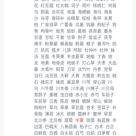
花
红豆蔻
红大戟
诃子
荷叶
核桃仁
何首
乌
鹤虱
合欢花
海藻
海螵蛸
海马
海金
沙
谷芽
骨碎补
谷精草
桂枝
龟甲
关黄
柏
广金钱草
广藿香
瓜蒌
钩藤
枸杞子
狗
脊
枸骨叶
蛤壳
蛤蚧
葛根
高良姜
藁本
甘遂
甘松
干姜
甘草
附子
复盆子
茯苓
佛手
粉萆薢
枫香脂
粉葛
榧子
番泻叶
防
己
防风
莪术
儿茶
阿胶
杜仲叶
杜仲
独
活
豆蔻
冬葵果
冬虫夏草
地榆
丁香
地
龙
地黄
地骨皮
地肤子
灯心草
大枣
大血
藤
大青叶
稻芽
刀豆
淡竹叶
丹参
党参
当归
淡豆豉
大蓟
大黄
大腹皮
刺五加
磁
石
楮实子
椿皮
垂盆草
川芎
穿心莲
川
乌
川牛膝
川木香
川木通
川楝子
川贝母
茺蔚子
重楼
虫白蜡
赤小豆
赤芍
车前子
车前草
沉香
陈皮
蝉蜕
蟾酥
常山
柴胡
侧柏叶
草乌
草果
草豆蔻
苍术
苍耳子
补
骨脂
薄荷
冰片
槟榔
蓖麻子
鳖甲
荜茇
北沙参
北豆根
菝葜
半夏
斑蝥
板蓝根
半
边莲
巴戟天
八角茴香
柏子仁
白术
白芷
白鲜皮
白薇
白头翁
白芍
白前
白茅根
白