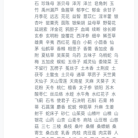
石
珍珠母
浙贝母
泽泻
泽兰
皂角刺
玉
竹
禹州漏芦
鱼腥草
郁李仁
郁金
余甘子
月季花
远志
芫花
益智
薏苡仁
淫羊藿
银
杏叶
罂粟壳
茵陈
银柴胡
益母草
野菊花
延胡索
洋金花
鸦胆子
血竭
续断
徐长卿
玄参
玄明粉
旋覆花
西洋参
细辛
豨莶草
雄黄
辛夷
西红花
薤白
小蓟
小茴香
仙
茅
仙鹤草
香橼
相思子
香薷
香加皮
香
附
夏枯草
吴茱萸
乌药
五味子
乌梢蛇
乌
梅
五加皮
蜈蚣
五倍子
威灵仙
委陵菜
王
不留行
瓦楞子
菟丝子
土木香
土荆皮
土
茯苓
土鳖虫
土贝母
通草
葶苈子
天竺黄
天仙子
天山雪莲
天南星
天麻
天葵子
天
花粉
天冬
桃仁
檀香
太子参
锁阳
苏木
酸枣仁
丝瓜络
水蛭
水牛角
水红花子
水
飞蓟
石韦
使君子
石决明
石斛
石膏
柿
蒂
石菖蒲
麝香
蛇蜕
伸筋草
升麻
生姜
射干
蛇床子
砂仁
山茱萸
山楂叶
山楂
山
银花
山药
山柰
山麦冬
商陆
山豆根
山慈
菇
三七
三棱
桑枝
桑叶
桑椹
桑螵蛸
桑
寄生
桑白皮
乳香
肉桂
肉豆蔻
肉苁蓉
人