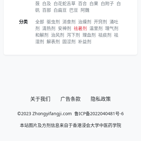
蔹
白及
白花蛇舌草
百合
白果
白附子
白
矾
百部
白扁豆
巴豆
阿魏
分类
全部
驱虫剂
消食剂
治燥剂
开窍剂
涌吐
剂
清热剂
安神剂
祛暑剂
温里剂
理气剂
和解剂
治风剂
泻下剂
理血剂
祛痰剂
祛
湿剂
解表剂
固涩剂
补益剂
关于我们
广告条款
隐私政策
©2023
Zhongyifangji.com
鲁ICP备2022040481号-6
本站图片及方剂信息来自于香港浸会大学中医药学院