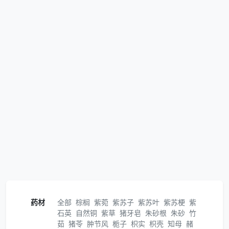
药材
全部
棕榈
紫菀
紫苏子
紫苏叶
紫苏梗
紫
石英
自然铜
紫草
猪牙皂
朱砂根
朱砂
竹
茹
猪苓
肿节风
栀子
枳实
枳壳
知母
赭