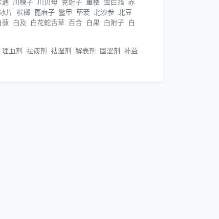
木通
川楝子
川贝母
茺蔚子
重楼
虫白蜡
赤
冰片
槟榔
蓖麻子
鳖甲
荜茇
北沙参
北豆
白蔹
白及
白花蛇舌草
百合
白果
白附子
白
理血剂
祛痰剂
祛湿剂
解表剂
固涩剂
补益