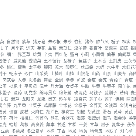
英
自然铜
紫草
猪牙皂
朱砂根
朱砂
竹茹
猪苓
肿节风
栀子
枳实
甘子
月季花
远志
芫花
益智
薏苡仁
淫羊藿
银杏叶
罂粟壳
茵陈
银
参
细辛
豨莶草
雄黄
辛夷
西红花
薤白
小蓟
小茴香
仙茅
仙鹤草
五倍子
威灵仙
委陵菜
王不留行
瓦楞子
菟丝子
土木香
土荆皮
土茯
冬
桃仁
檀香
太子参
锁阳
苏木
酸枣仁
丝瓜络
水蛭
水牛角
水红花
射干
蛇床子
砂仁
山茱萸
山楂叶
山楂
山银花
山药
山柰
山麦冬
商
肉苁蓉
人参
忍冬藤
瞿麦
全蝎
拳参
蕲蛇
秦皮
秦艽
青葙子
青皮
公英
枇杷叶
平贝母
佩兰
胖大海
女贞子
牛膝
牛黄
牛蒡子
闹羊花
木鳖子
没药
明党参
绵马贯众
绵萆薢
玫瑰花
马钱子
蔓荆子
芒硝
麦
甘石
漏芦
龙眼肉
龙胆
灵芝
羚羊角
凌霄花
莲子心
莲子
连翘
两面
鸡血藤
九里香
韭菜子
鸡屎藤
金银花
金樱子
金荞麦
金钱草
金钱白
姜黄
僵蚕
虎杖
火麻仁
胡芦巴
槲寄生
胡椒
胡黄连
滑石
黄芩
黄芪
诃子
荷叶
核桃仁
何首乌
鹤虱
合欢花
海藻
海螵蛸
海马
海金沙
谷
蛤壳
蛤蚧
葛根
高良姜
藁本
甘遂
甘松
干姜
甘草
附子
复盆子
茯苓
豆蔻
冬葵果
冬虫夏草
地榆
丁香
地龙
地黄
地骨皮
地肤子
灯心草