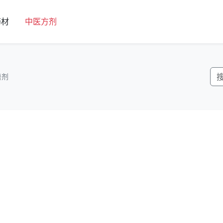
药材
中医方剂
暑剂