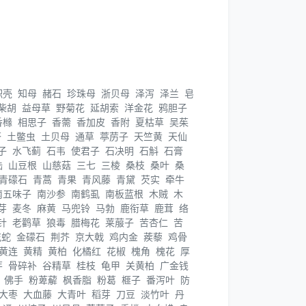
枳壳
知母
赭石
珍珠母
浙贝母
泽泻
泽兰
皂
柴胡
益母草
野菊花
延胡索
洋金花
鸦胆子
香橼
相思子
香薷
香加皮
香附
夏枯草
吴茱
苓
土鳖虫
土贝母
通草
葶苈子
天竺黄
天仙
子
水飞蓟
石韦
使君子
石决明
石斛
石膏
陆
山豆根
山慈菇
三七
三棱
桑枝
桑叶
桑
青礞石
青蒿
青果
青风藤
青黛
芡实
牵牛
南五味子
南沙参
南鹤虱
南板蓝根
木贼
木
芽
麦冬
麻黄
马兜铃
马勃
鹿衔草
鹿茸
络
针
老鹳草
狼毒
腊梅花
莱菔子
苦杏仁
苦
花蛇
金礞石
荆芥
京大戟
鸡内金
蒺藜
鸡骨
黄连
黄精
黄柏
化橘红
花椒
槐角
槐花
厚
芽
骨碎补
谷精草
桂枝
龟甲
关黄柏
广金钱
佛手
粉萆薢
枫香脂
粉葛
榧子
番泻叶
防
大枣
大血藤
大青叶
稻芽
刀豆
淡竹叶
丹