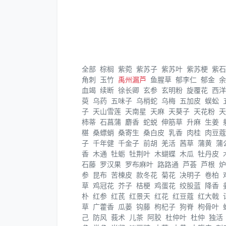
全部
棕榈
紫菀
紫苏子
紫苏叶
紫苏梗
紫石
角刺
玉竹
禹州漏芦
鱼腥草
郁李仁
郁金
余
血竭
续断
徐长卿
玄参
玄明粉
旋覆花
西洋
萸
乌药
五味子
乌梢蛇
乌梅
五加皮
蜈蚣
子
天山雪莲
天南星
天麻
天葵子
天花粉
天
柿蒂
石菖蒲
麝香
蛇蜕
伸筋草
升麻
生姜
椹
桑螵蛸
桑寄生
桑白皮
乳香
肉桂
肉豆蔻
子
千年健
千金子
前胡
羌活
茜草
蒲黄
蒲
香
木通
牡蛎
牡荆叶
木蝴蝶
木瓜
牡丹皮
石藤
罗汉果
罗布麻叶
路路通
芦荟
芦根
炉
参
昆布
苦楝皮
款冬花
菊花
决明子
卷柏
草
鸡冠花
芥子
桔梗
鸡蛋花
绞股蓝
降香
朴
红参
红芪
红景天
红花
红豆蔻
红大戟
草
广藿香
瓜蒌
钩藤
枸杞子
狗脊
枸骨叶
己
防风
莪术
儿茶
阿胶
杜仲叶
杜仲
独活