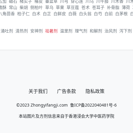
五加
磁石
楮实子
椿皮
垂盆草
川芎
穿心莲
川乌
川牛膝
川木香
川
蟾酥
常山
柴胡
侧柏叶
草乌
草果
草豆蔻
苍术
苍耳子
补骨脂
薄荷
八角茴香
柏子仁
白术
白芷
白鲜皮
白薇
白头翁
白芍
白前
白茅根
涌吐剂
清热剂
安神剂
祛暑剂
温里剂
理气剂
和解剂
治风剂
泻下剂
关于我们
广告条款
隐私政策
©2023
Zhongyifangji.com
鲁ICP备2022040481号-6
本站图片及方剂信息来自于香港浸会大学中医药学院