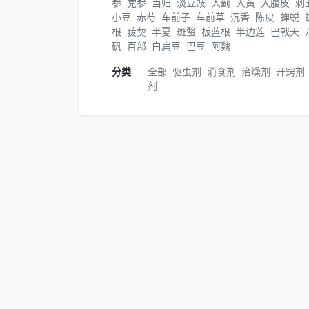
参
党参
当归
淡豆豉
大蓟
大黄
大腹皮
刺
小豆
赤芍
车前子
车前草
沉香
陈皮
蝉蜕
根
菝葜
半夏
斑蝥
板蓝根
半边莲
巴戟天
矾
百部
白扁豆
巴豆
阿魏
分类
全部
驱虫剂
消食剂
治燥剂
开窍剂
剂